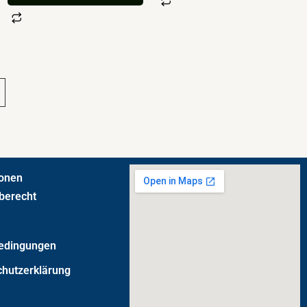
ionen
berecht
t
bedingungen
chutzerklärung