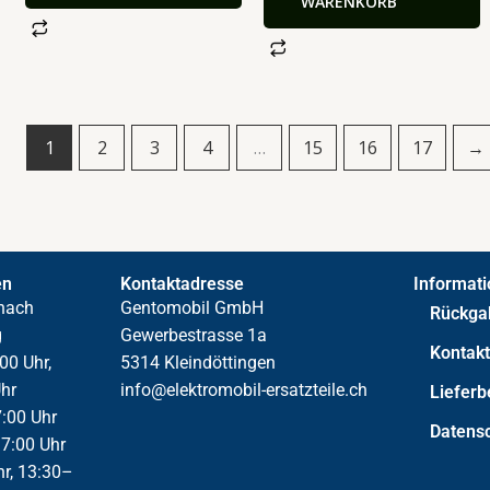
WARENKORB
1
2
3
4
…
15
16
17
→
en
Kontaktadresse
Informat
nach
Gentomobil GmbH
Rückga
g
Gewerbestrasse 1a
Kontak
00 Uhr,
5314 Kleindöttingen
hr
info@elektromobil-ersatzteile.ch
Liefer
:00 Uhr
Datens
7:00 Uhr
hr, 13:30–