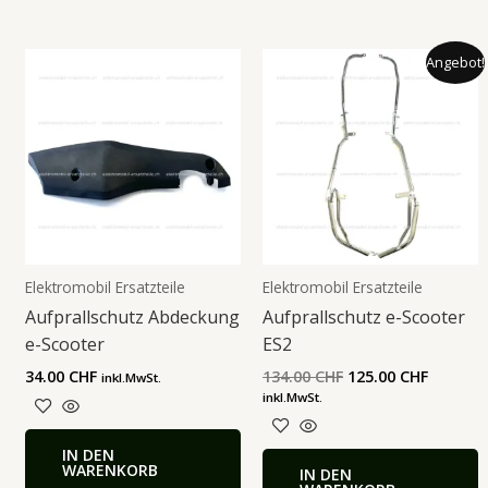
Ursprünglicher
Aktuell
Angebot!
Preis
Preis
war:
ist:
134.00 CHF
125.00 
Elektromobil Ersatzteile
Elektromobil Ersatzteile
Aufprallschutz Abdeckung
Aufprallschutz e-Scooter
e-Scooter
ES2
34.00
CHF
134.00
CHF
125.00
CHF
inkl.MwSt.
inkl.MwSt.
IN DEN
WARENKORB
IN DEN