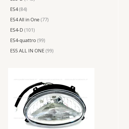
ES4
84
ES4 All in One
77
ES4-D
101
ES4-quattro
99
ES5 ALL IN ONE
99