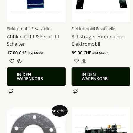
Elektromobil Ersatzteile
Elektromobil Ersatzteile
Abblendlicht & Fernlicht
Achsträger Hinterachse
Schalter
Elektromobil
17.00
CHF
89.00
CHF
inkl.MwSt.
inkl.MwSt.
IN DEN
IN DEN
WARENKORB
WARENKORB
Ursprünglicher
Aktueller
Angebot!
Preis
Preis
war:
ist:
18.90 CHF
14.90 CHF.