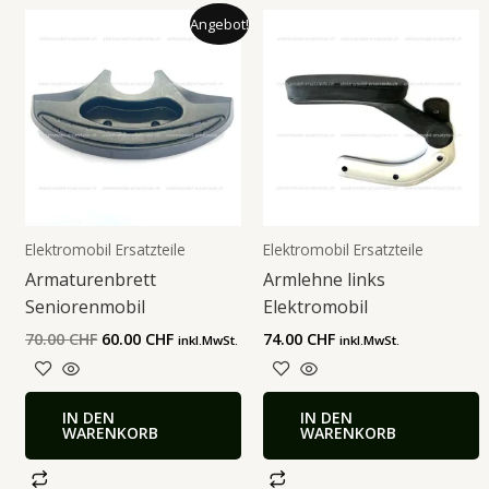
Ursprünglicher
Aktueller
Angebot!
Preis
Preis
war:
ist:
70.00 CHF
60.00 CHF.
Elektromobil Ersatzteile
Elektromobil Ersatzteile
Armaturenbrett
Armlehne links
Seniorenmobil
Elektromobil
70.00
CHF
60.00
CHF
74.00
CHF
inkl.MwSt.
inkl.MwSt.
IN DEN
IN DEN
WARENKORB
WARENKORB