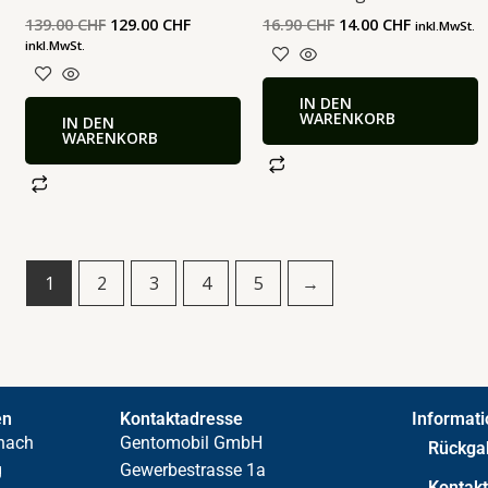
139.00
CHF
129.00
CHF
16.90
CHF
14.00
CHF
inkl.MwSt.
inkl.MwSt.
IN DEN
WARENKORB
IN DEN
WARENKORB
1
2
3
4
5
→
en
Kontaktadresse
Informat
nach
Gentomobil GmbH
Rückga
g
Gewerbestrasse 1a
Kontak