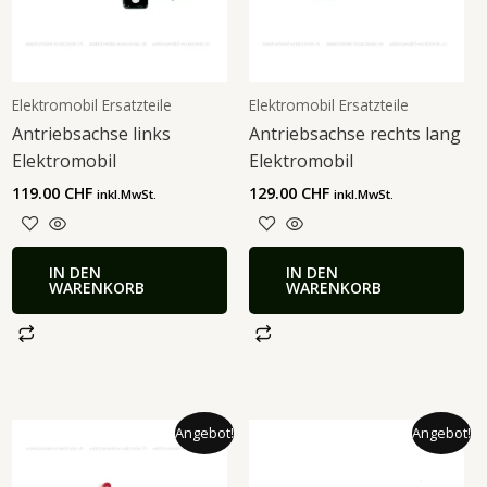
Elektromobil Ersatzteile
Elektromobil Ersatzteile
Antriebsachse links
Antriebsachse rechts lang
Elektromobil
Elektromobil
119.00
CHF
129.00
CHF
inkl.MwSt.
inkl.MwSt.
IN DEN
IN DEN
WARENKORB
WARENKORB
Ursprünglicher
Aktueller
Ursprünglicher
Aktueller
Angebot!
Angebot!
Preis
Preis
Preis
Preis
war:
ist:
war:
ist:
7.50 CHF
6.75 CHF.
19.50 CHF
14.50 CHF.