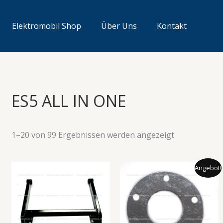
Elektromobil Shop
Über Uns
Kontakt
ES5 ALL IN ONE
1–20 von 99 Ergebnissen werden angezeigt
Ursprünglicher
Aktueller
Angebot!
Preis
Preis
war:
ist:
18.90 CHF
14.90 CHF.