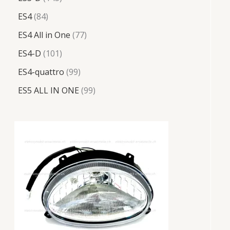
ES4
84
ES4 All in One
77
ES4-D
101
ES4-quattro
99
ES5 ALL IN ONE
99