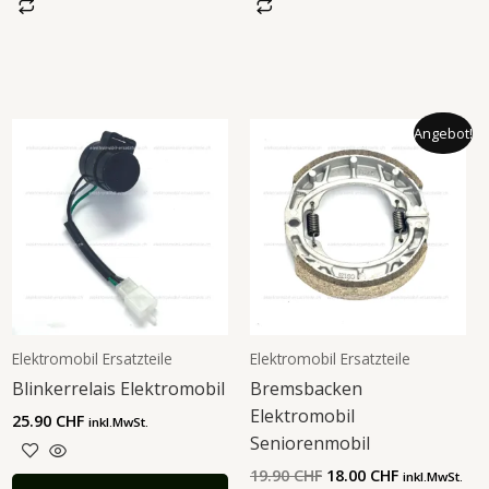
Ursprünglicher
Aktueller
Angebot!
Preis
Preis
war:
ist:
19.90 CHF
18.00 CHF.
Elektromobil Ersatzteile
Elektromobil Ersatzteile
Blinkerrelais Elektromobil
Bremsbacken
Elektromobil
25.90
CHF
inkl.MwSt.
Seniorenmobil
19.90
CHF
18.00
CHF
inkl.MwSt.