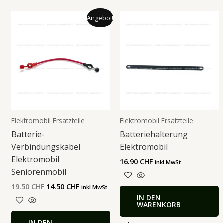
Ursprünglicher
Aktueller
Angebot!
Preis
Preis
war:
ist:
19.50 CHF
14.50 CHF.
Elektromobil Ersatzteile
Elektromobil Ersatzteile
Batterie-
Batteriehalterung
Verbindungskabel
Elektromobil
Elektromobil
16.90
CHF
inkl.MwSt.
Seniorenmobil
19.50
CHF
14.50
CHF
inkl.MwSt.
IN DEN
WARENKORB
IN DEN