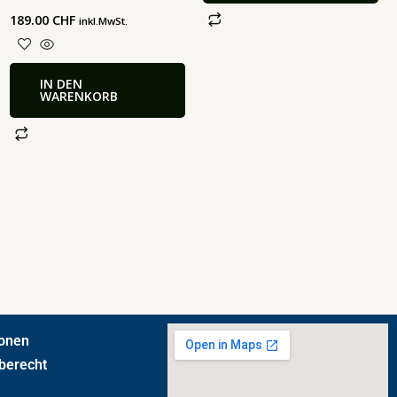
189.00
CHF
inkl.MwSt.
IN DEN
WARENKORB
ionen
berecht
t