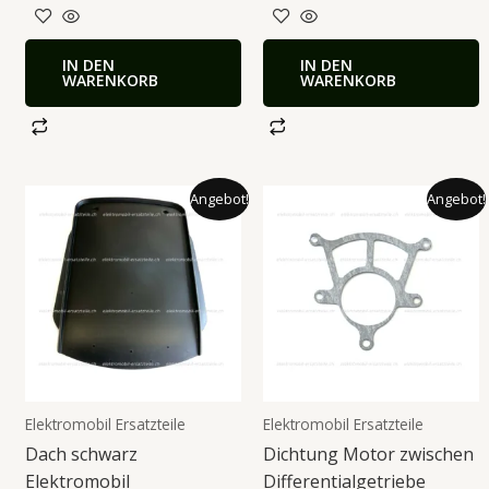
IN DEN
IN DEN
WARENKORB
WARENKORB
Ursprünglicher
Aktueller
Ursprünglicher
Aktueller
Angebot!
Angebot!
Preis
Preis
Preis
Preis
war:
ist:
war:
ist:
139.00 CHF
129.00 CHF.
16.90 CHF
14.00 CHF.
Elektromobil Ersatzteile
Elektromobil Ersatzteile
Dach schwarz
Dichtung Motor zwischen
Elektromobil
Differentialgetriebe