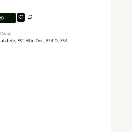
RB
156-2
atzteile
,
ES4 All in One
,
ES4-D
,
ES4-