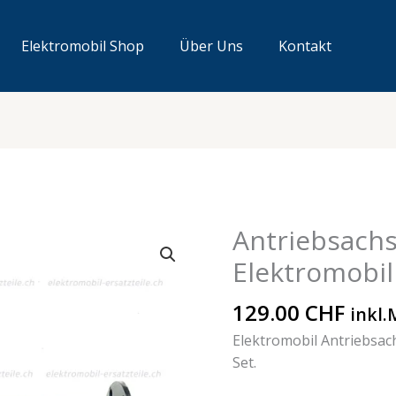
Elektromobil Shop
Über Uns
Kontakt
Antriebsachs
Antriebsachse
rechts
Elektromobil
lang
Elektromobil
129.00
CHF
inkl.
Menge
Elektromobil Antriebsac
Set.