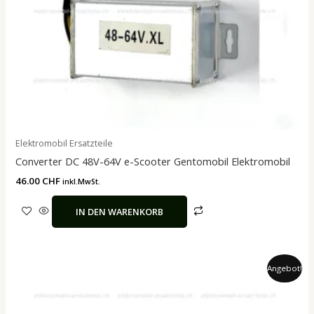
Elektromobil Ersatzteile
Converter DC 48V-64V e-Scooter Gentomobil Elektromobil
46.00
CHF
inkl.MwSt.
IN DEN WARENKORB
Ursprünglicher
Aktueller
Angebot!
Preis
Preis
war:
ist:
5.60 CHF
4.30 CHF.