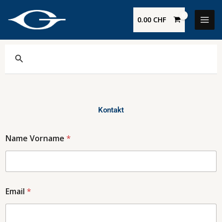
Zum
Inhalt
0.00
CHF
springen
Suche
Kontakt
Name Vorname
*
Email
*