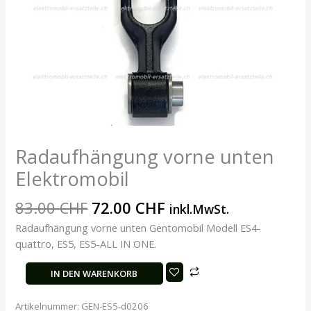
Radaufhängung vorne unten
Elektromobil
83.00
CHF
72.00
CHF
inkl.MwSt.
Radaufhängung vorne unten Gentomobil Modell ES4-
quattro, ES5, ES5-ALL IN ONE.
IN DEN WARENKORB
Artikelnummer:
GEN-ES5-d0206