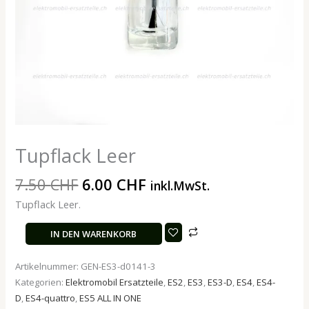
Tupflack Leer
7.50
CHF
6.00
CHF
inkl.MwSt.
Tupflack Leer.
IN DEN WARENKORB
Artikelnummer:
GEN-ES3-d0141-3
Kategorien:
Elektromobil Ersatzteile
,
ES2
,
ES3
,
ES3-D
,
ES4
,
ES4-
D
,
ES4-quattro
,
ES5 ALL IN ONE