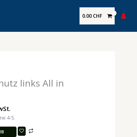
0.00
CHF
tz links All in
wSt.
ne 4-5.
RB