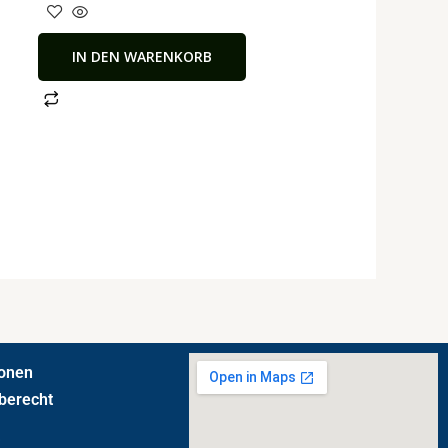
IN DEN WARENKORB
ionen
berecht
t