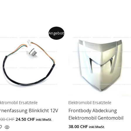
Ursprünglicher
Aktueller
Angebot!
Preis
Preis
war:
ist:
29.00 CHF
24.50 CHF.
ektromobil Ersatzteile
Elektromobil Ersatzteile
rnenfassung Blinklicht 12V
Frontbody Abdeckung
Elektromobil Gentomobil
.00
CHF
24.50
CHF
inkl.MwSt.
38.00
CHF
inkl.MwSt.