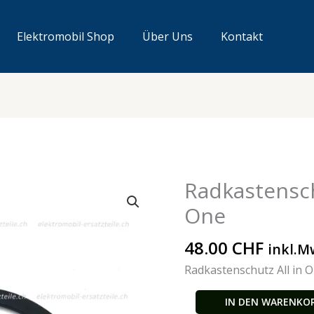
Elektromobil Shop
Über Uns
Kontakt
Radkastenschu
Radkastenschutz
links
One
All
in
48.00
CHF
inkl.M
One
Radkastenschutz All in O
Menge
IN DEN WARENKO