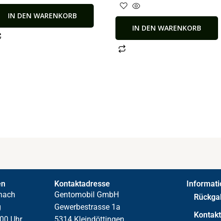
IN DEN WARENKORB
IN DEN WARENKORB
en
Kontaktadresse
Informat
nach
Gentomobil GmbH
Rückga
g
Gewerbestrasse 1a
Kontak
00 Uhr,
5314 Kleindöttingen