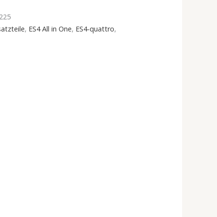
225
atzteile
,
ES4 All in One
,
ES4-quattro
,