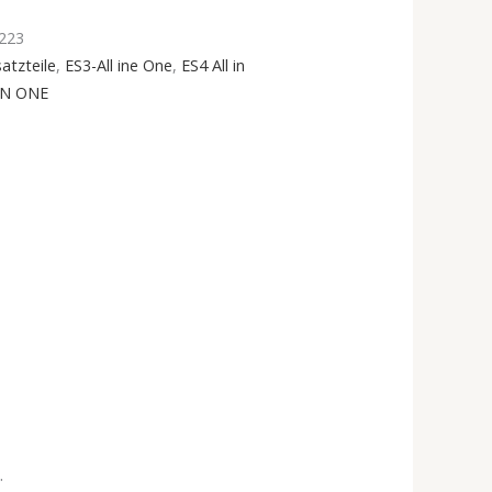
223
atzteile
,
ES3-All ine One
,
ES4 All in
IN ONE
.