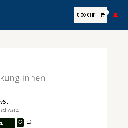
0.00
CHF
kung innen
wSt.
schwarz.
RB