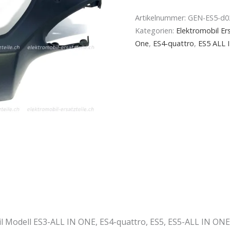
Artikelnummer:
GEN-ES5-d0
Kategorien:
Elektromobil Ers
One
,
ES4-quattro
,
ES5 ALL 
Modell ES3-ALL IN ONE, ES4-quattro, ES5, ES5-ALL IN ONE