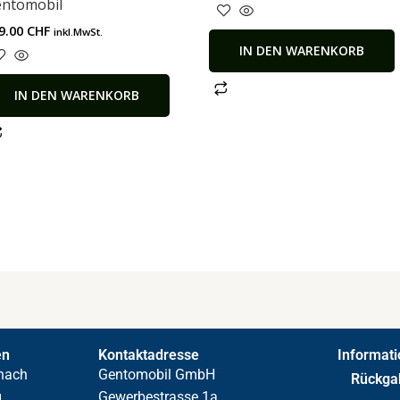
ntomobil
9.00
CHF
inkl.MwSt.
IN DEN WARENKORB
IN DEN WARENKORB
en
Kontaktadresse
Informat
nach
Gentomobil GmbH
Rückga
g
Gewerbestrasse 1a