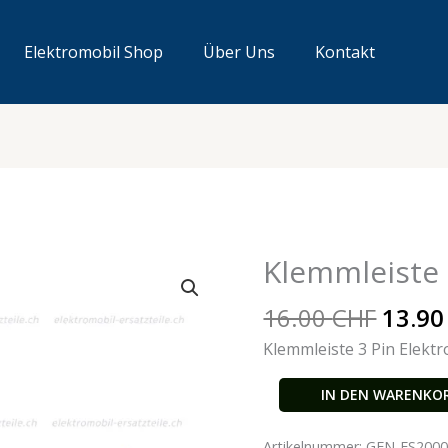
Elektromobil Shop
Über Uns
Kontakt
Urspr
Klemmleiste 
Klemmleiste
Preis
Elektromobil
war:
16.00
CHF
13.9
Menge
16.00
Klemmleiste 3 Pin Elekt
IN DEN WARENKO
Artikelnummer:
GEN-ES200