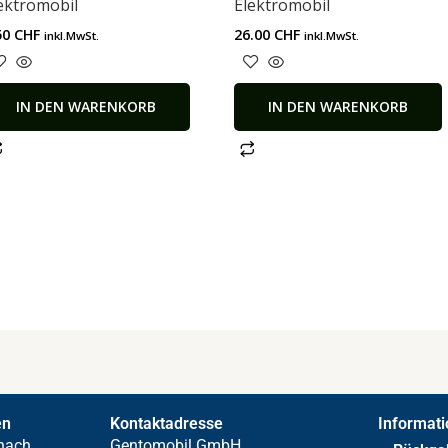
ektromobil
Elektromobil
50
CHF
26.00
CHF
inkl.MwSt.
inkl.MwSt.
IN DEN WARENKORB
IN DEN WARENKORB
en
Kontaktadresse
Informat
nach
Gentomobil GmbH