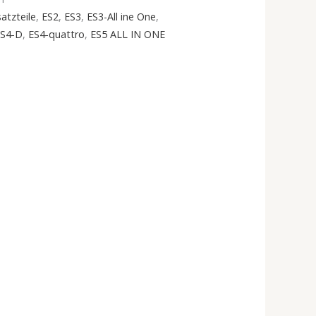
atzteile
,
ES2
,
ES3
,
ES3-All ine One
,
ES4-D
,
ES4-quattro
,
ES5 ALL IN ONE