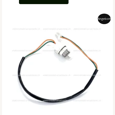
Ursprünglicher
Aktueller
Angebot!
Preis
Preis
war:
ist:
29.00 CHF
24.50 CHF.