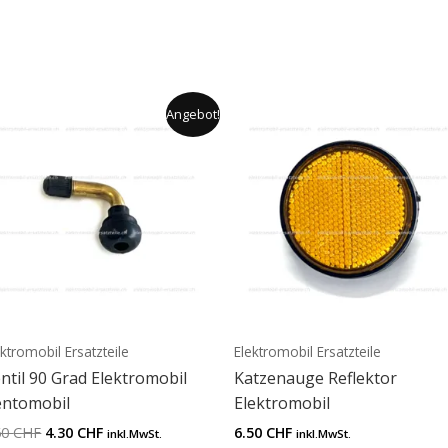
Ursprünglicher
Aktueller
Angebot!
Preis
Preis
war:
ist:
5.60 CHF
4.30 CHF.
ektromobil Ersatzteile
Elektromobil Ersatzteile
ntil 90 Grad Elektromobil
Katzenauge Reflektor
ntomobil
Elektromobil
60
CHF
4.30
CHF
6.50
CHF
inkl.MwSt.
inkl.MwSt.