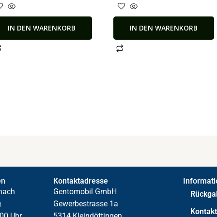
IN DEN WARENKORB
IN DEN WARENKORB
en
Kontaktadresse
Informat
nach
Gentomobil GmbH
Rückga
g
Gewerbestrasse 1a
Kontak
00 Uhr,
5314 Kleindöttingen