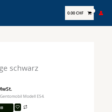
0.00
CHF
ge schwarz
MwSt.
 Gentomobil Modell ES4.
RB