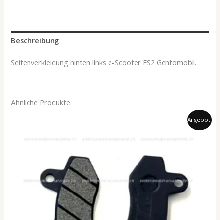
Beschreibung
Seitenverkleidung hinten links e-Scooter ES2 Gentomobil.
Ähnliche Produkte
Ursprünglicher
Aktueller
Angebot!
Preis
Preis
war:
ist:
26.00 CHF
24.90 CHF.