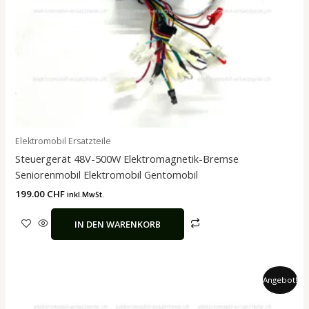
Elektromobil Ersatzteile
Steuergerät 48V-500W Elektromagnetik-Bremse
Seniorenmobil Elektromobil Gentomobil
199.00
CHF
inkl.MwSt.
IN DEN WARENKORB
Ursprünglicher
Aktueller
Angebot!
Preis
Preis
war:
ist: