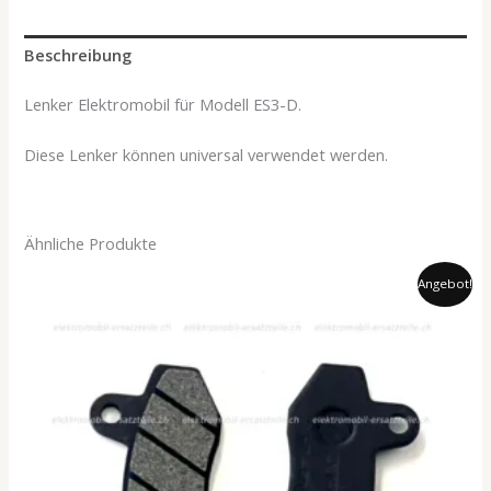
Beschreibung
Lenker Elektromobil für Modell ES3-D.
Diese Lenker können universal verwendet werden.
Ähnliche Produkte
Ursprünglicher
Aktueller
Angebot!
Preis
Preis
war:
ist:
26.00 CHF
24.90 CHF.