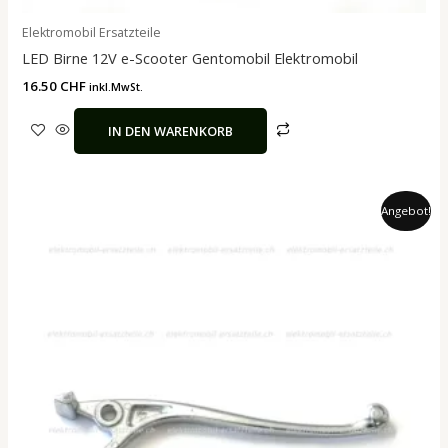
Elektromobil Ersatzteile
LED Birne 12V e-Scooter Gentomobil Elektromobil
16.50
CHF
inkl.MwSt.
IN DEN WARENKORB
Ursprünglicher
Aktueller
Angebot!
Preis
Preis
war:
ist:
26.00 CHF
24.90 CHF.