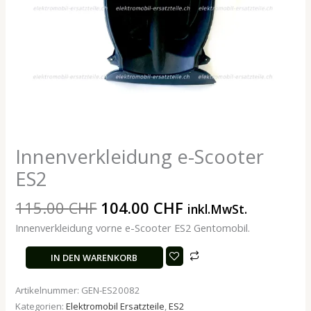
Innenverkleidung e-Scooter
ES2
115.00
CHF
104.00
CHF
inkl.MwSt.
Innenverkleidung vorne e-Scooter ES2 Gentomobil.
IN DEN WARENKORB
Artikelnummer:
GEN-ES20082
Kategorien:
Elektromobil Ersatzteile
,
ES2