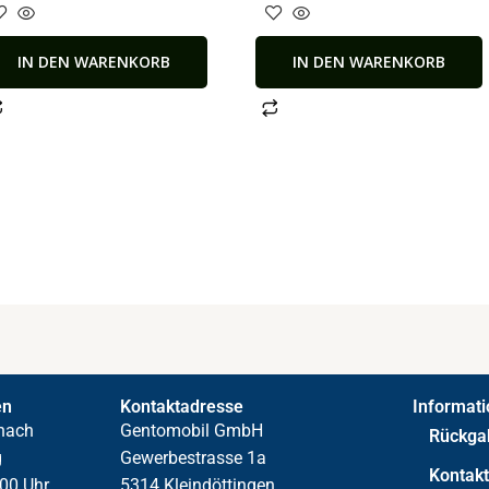
IN DEN WARENKORB
IN DEN WARENKORB
en
Kontaktadresse
Informat
nach
Gentomobil GmbH
Rückga
g
Gewerbestrasse 1a
Kontak
00 Uhr,
5314 Kleindöttingen