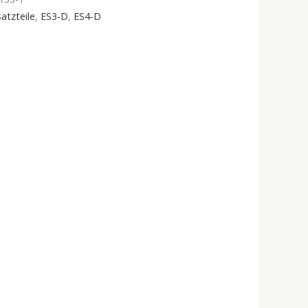
atzteile
,
ES3-D
,
ES4-D