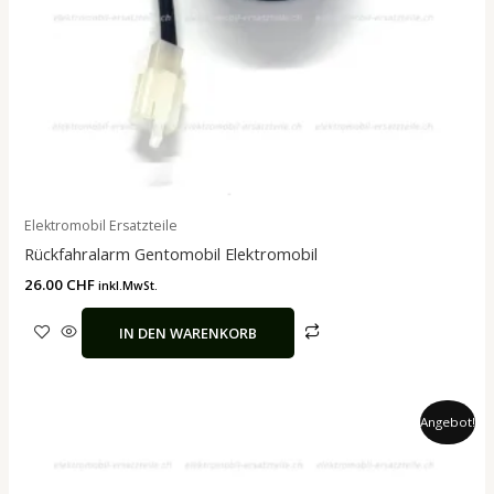
Elektromobil Ersatzteile
Rückfahralarm Gentomobil Elektromobil
26.00
CHF
inkl.MwSt.
IN DEN WARENKORB
Ursprünglicher
Aktueller
Angebot!
Preis
Preis
war:
ist:
26.00 CHF
24.90 CHF.