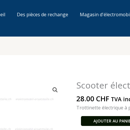
eil
Des pièces de rechange
Magasin d'électromobi
Scooter élec
quantité
de
28.00
CHF
Trettwelle
TVA in
e-
Trottinette électrique à
Scooter
ES2
AJOUTER AU PANI