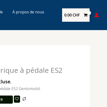
le
À propos de nous
0.00
CHF
trique à pédale ES2
cluse.
 pédale ES2 Gentomobil.
ER