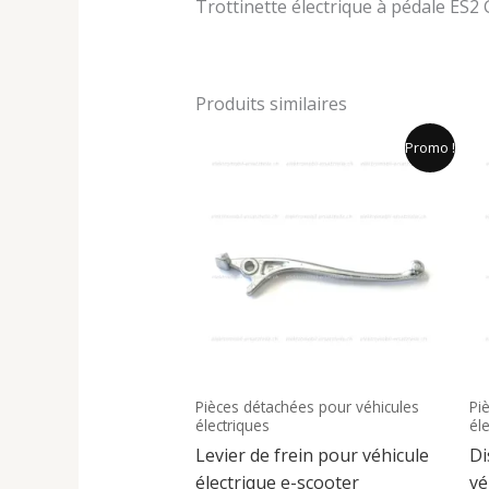
Trottinette électrique à pédale ES2
Produits similaires
Le
Le
Promo !
prix
prix
initial
actuel
était :
est :
26.00 CHF.
24.90 CHF.
Pièces détachées pour véhicules
Pi
électriques
él
Levier de frein pour véhicule
Di
électrique e-scooter
vé